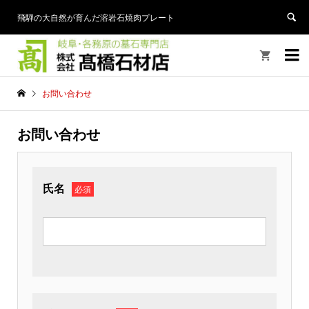
飛騨の大自然が育んだ溶岩石焼肉プレート


お問い合わせ
お問い合わせ
氏名
必須